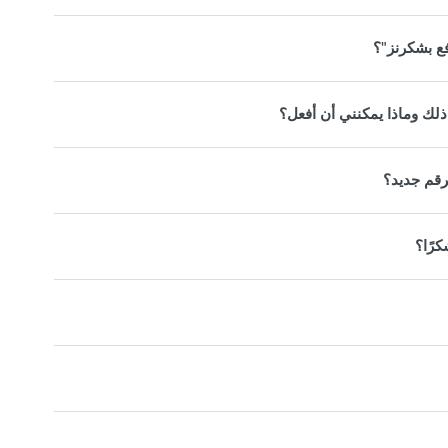
فع بشكرنز"؟
لك وماذا يمكنني أن أفعل؟
رقم جديد؟
رًا؟